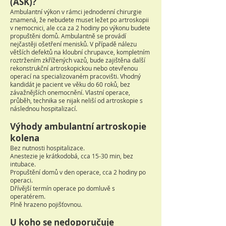
(ASK)?
Ambulantní výkon v rámci jednodenní chirurgie
znamená, že nebudete muset ležet po artroskopii
v nemocnici, ale cca za 2 hodiny po výkonu budete
propuštěni domů. Ambulantně se provádí
nejčastěji ošetření menisků. V případě nálezu
větších defektů na kloubní chrupavce, kompletním
roztržením zkřížených vazů, bude zajištěna další
rekonstrukční artroskopickou nebo otevřenou
operací na specializovaném pracovišti. Vhodný
kandidát je pacient ve věku do 60 roků, bez
závažnějších onemocnění. Vlastní operace,
průběh, technika se nijak neliší od artroskopie s
následnou hospitalizací.
Výhody ambulantní artroskopie
kolena
Bez nutnosti hospitalizace.
Anestezie je krátkodobá, cca 15-30 min, bez
intubace.
Propuštění domů v den operace, cca 2 hodiny po
operaci.
Dřívější termín operace po domluvě s
operatérem.
Plně hrazeno pojišťovnou.
U koho se nedoporučuje