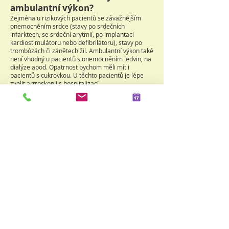
ambulantní výkon?
Zejména u rizikových pacientů se závažnějším
onemocněním srdce (stavy po srdečních
infarktech, se srdeční arytmií, po implantaci
kardiostimulátoru nebo defibrilátoru), stavy po
trombózách či zánětech žil. Ambulantní výkon také
není vhodný u pacientů s onemocněním ledvin, na
dialýze apod. Opatrnost bychom měli mít i
pacientů s cukrovkou. U těchto pacientů je lépe
zvolit artroskopii s hospitalizací.
Artroskopické operace
kolenních kloubů
provádíme v
rámci jednodenní péče na
operačním sále v Ústí nad Labem.
Pokud máte ortopedické vyšetření
s indikací k operačnímu zákroku
(ASK), objednáme Vás přednostně.
©
2016-2025
by gemellus
Webmaster Login