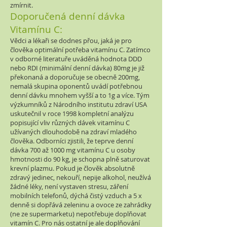
zmírnit.
Doporučená denní dávka
Vitamínu C:
Vědci a lékaři se dodnes přou, jaká je pro
člověka optimální potřeba vitamínu C. Zatímco
v odborné literatuře uváděná hodnota DDD
nebo RDI (minimální denní dávka) 80mg je již
překonaná a doporučuje se obecně 200mg,
nemalá skupina oponentů uvádí potřebnou
denní dávku mnohem vyšší a to 1g a více. Tým
výzkumníků z Národního institutu zdraví USA
uskutečnil v roce 1998 kompletní analýzu
popisující vliv různých dávek vitamínu C
užívaných dlouhodobě na zdraví mladého
člověka. Odborníci zjistili, že teprve denní
dávka 700 až 1000 mg vitamínu C u osoby
hmotnosti do 90 kg, je schopna plně saturovat
krevní plazmu. Pokud je člověk absolutně
zdravý jedinec, nekouří, nepije alkohol, neužívá
žádné léky, není vystaven stresu, záření
mobilních telefonů, dýchá čistý vzduch a 5 x
denně si dopřává zeleninu a ovoce ze zahrádky
(ne ze supermarketu) nepotřebuje doplňovat
vitamín C. Pro nás ostatní je ale doplňování