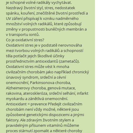
je schopné volné radikály vychytávat.
Nezdravý životní styl, stres, nedostatek
spánku, kouření, znečištěné životní prostředí a
UV záření přispívají k vzniku nadměrného
množství volných radikálů, které způsobují
změny v propustnosti buněčných membrán a
v transportu iontů.
Co je oxidativní stres?
Oxidativní stres je v podstatě nerovnováha
mezi tvorbou volných radikálů a schopností
těla potlačit jejich škodlivé účinky
prostřednictvím antioxidantů (zametačů).
Oxidativní stres může vést k mnoha
civilizačním chorobám jako například chronický
únavový syndrom, srdeční a cévní
onemocnění, Parkinsonova choroba,
Alzheimerovy choroba, genová mutace,
rakovina, ateroskleróza, srdeční selhání, infarkt
myokardu a zánětlivá onemocnění.
Antioxidant = prevence Předejít civilizačním
chorobám není vždy možné, některé jsou
způsobené genetickými dispozicemi a jinými
faktory. Ale zdravým životním stylem a
pravidelným přísunem vitamínů můžeme
proces stárnutí zpomalit a některé choroby