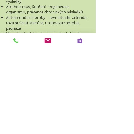
výsledky.
Alkoholismus, Kouření – regenerace
organizmu, prevence chronických následků
Autoimunitní choroby – revmatoidní artritida,
roztroušená skleróza, Crohnova choroba,
psoriáza
Herpetické infekce, herpes zoster (pásový
opar) – urychlení hojení ( doplněk antivirové
léčby )
Chlamydie, EB viry, cytomegaloviry, borelióza –
urychlení hojení ( doplněk antibiotické léčby )
Onkologické onemocnění – lepší tolerance
základní protinádorové léčby, v některých
případech synergie s cytostatiky samozřejmě
ve spolupráci s klinickým onkologem
Epilepsie – podpora regenerace procesů v CNS
a tvorba neurotransmiterů ( v kombinaci se
základní léčbou )
Osteoporóza – Vysoké dávky vitamínu C v
kombinaci s vitamínem D jsou vhodnou
prevencí proti osteoporóze pro ženy po
menopauze a muže 60+
Metabolický syndrom (obezita, vysoký krevní
tlak, cukrovka) – Léčba pomocí IVC zde muže
být velice efektivní, ale pouze v případě aktivní