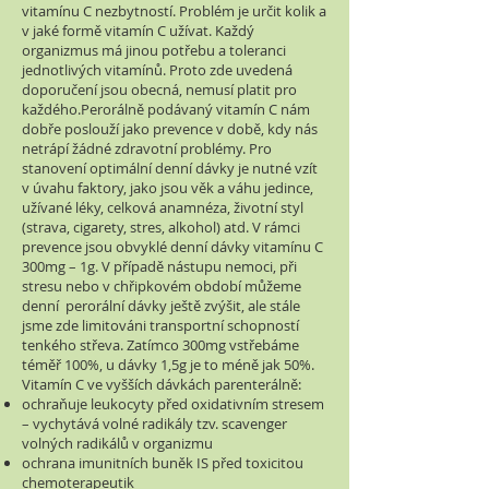
vitamínu C nezbytností. Problém je určit kolik a
v jaké formě vitamín C užívat. Každý
organizmus má jinou potřebu a toleranci
jednotlivých vitamínů. Proto zde uvedená
doporučení jsou obecná, nemusí platit pro
každého.Perorálně podávaný vitamín C nám
dobře poslouží jako prevence v době, kdy nás
netrápí žádné zdravotní problémy. Pro
stanovení optimální denní dávky je nutné vzít
v úvahu faktory, jako jsou věk a váhu jedince,
užívané léky, celková anamnéza, životní styl
(strava, cigarety, stres, alkohol) atd. V rámci
prevence jsou obvyklé denní dávky vitamínu C
300mg – 1g. V případě nástupu nemoci, při
stresu nebo v chřipkovém období můžeme
denní perorální dávky ještě zvýšit, ale stále
jsme zde limitováni transportní schopností
tenkého střeva. Zatímco 300mg vstřebáme
téměř 100%, u dávky 1,5g je to méně jak 50%.
Vitamín C ve vyšších dávkách parenterálně:
ochraňuje leukocyty před oxidativním stresem
– vychytává volné radikály tzv. scavenger
volných radikálů v organizmu
ochrana imunitních buněk IS před toxicitou
chemoterapeutik