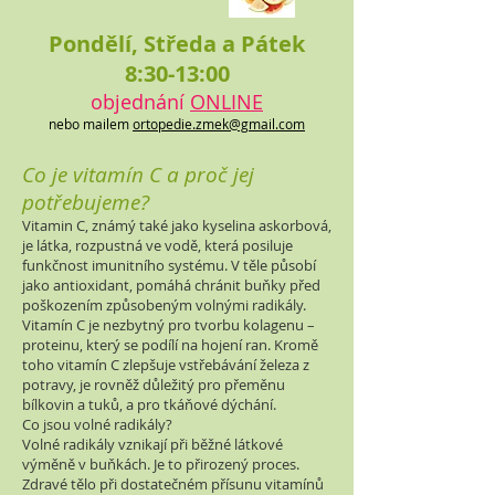
Pondělí, Středa a Pátek
8:30-13:00
objednání
ONLINE
nebo mailem
ortopedie.zmek@gmail.com
Co je vitamín C a proč jej
potřebujeme?
Vitamin C, známý také jako kyselina askorbová,
je látka, rozpustná ve vodě, která posiluje
funkčnost imunitního systému. V těle působí
jako antioxidant, pomáhá chránit buňky před
poškozením způsobeným volnými radikály.
Vitamín C je nezbytný pro tvorbu kolagenu –
proteinu, který se podílí na hojení ran. Kromě
toho vitamín C zlepšuje vstřebávání železa z
potravy, je rovněž důležitý pro přeměnu
bílkovin a tuků, a pro tkáňové dýchání.
Co jsou volné radikály?
Volné radikály vznikají při běžné látkové
výměně v buňkách. Je to přirozený proces.
Zdravé tělo při dostatečném přísunu vitamínů