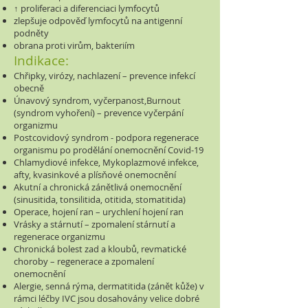
↑ proliferaci a diferenciaci lymfocytů
zlepšuje odpověď lymfocytů na antigenní
podněty
obrana proti virům, bakteriím
Indikace:
Chřipky, virózy, nachlazení – prevence infekcí
obecně
Únavový syndrom, vyčerpanost,Burnout
(syndrom vyhoření) – prevence vyčerpání
organizmu
Postcovidový syndrom - podpora regenerace
organismu po prodělání onemocnění Covid-19
Chlamydiové infekce, Mykoplazmové infekce,
afty, kvasinkové a plísňové onemocnění
Akutní a chronická zánětlivá onemocnění
(sinusitida, tonsilitida, otitida, stomatitida)
Operace, hojení ran – urychlení hojení ran
Vrásky a stárnutí – zpomalení stárnutí a
regenerace organizmu
Chronická bolest zad a kloubů, revmatické
choroby – regenerace a zpomalení
onemocnění
Alergie, senná rýma, dermatitida (zánět kůže) v
rámci léčby IVC jsou dosahovány velice dobré